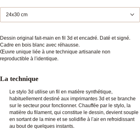
D
i
m
e
n
Dessin original fait-main en fil 3d et encadré. Daté et signé.
s
Cadre en bois blanc avec réhausse.
i
Œuvre unique liée à une technique artisanale non
o
reproductible à l'identique.
n
s
La technique
Le stylo 3d utilise un fil en matière synthétique,
habituellement destiné aux imprimantes 3d et se branche
sur le secteur pour fonctionner. Chauffée par le stylo, la
matière du filament, qui constitue le dessin, devient souple
en sortant de la mine et se solidifie à l'air en refroidissant
au bout de quelques instants.