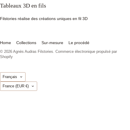
Tableaux 3D en fils
Filstories réalise des créations uniques en fil 3D
Home
Collections
Sur-mesure
Le procédé
© 2026
Agnès Audras Filstories
.
Commerce électronique propulsé par
Shopify
Langue
Français
Pays
France
(EUR €)