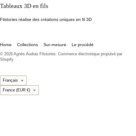
Tableaux 3D en fils
Filstories réalise des créations uniques en fil 3D
Home
Collections
Sur-mesure
Le procédé
© 2026
Agnès Audras Filstories
.
Commerce électronique propulsé par
Shopify
Langue
Français
Pays
France
(EUR €)