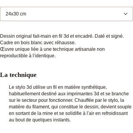
D
i
m
e
n
Dessin original fait-main en fil 3d et encadré. Daté et signé.
s
Cadre en bois blanc avec réhausse.
i
Œuvre unique liée à une technique artisanale non
o
reproductible à l'identique.
n
s
La technique
Le stylo 3d utilise un fil en matière synthétique,
habituellement destiné aux imprimantes 3d et se branche
sur le secteur pour fonctionner. Chauffée par le stylo, la
matière du filament, qui constitue le dessin, devient souple
en sortant de la mine et se solidifie à l'air en refroidissant
au bout de quelques instants.