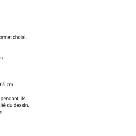
ormat choisi.
cm
x65 cm
ependant, ils
ité du dessin.
n.