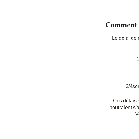
Comment 
Le délai de 
1
3/4se
Ces délais s
pourraient s'
V