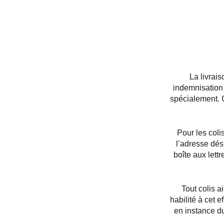
La livrais
indemnisation
spécialement. C
Pour les coli
l’adresse dés
boîte aux lett
Tout colis a
habilité à cet 
en instance du