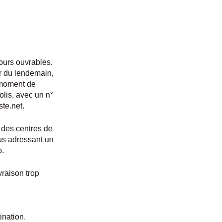
jours ouvrables.
ir du lendemain,
 moment de
olis, avec un n°
ste.net.
 des centres de
ous adressant un
o.
vraison trop
ination.