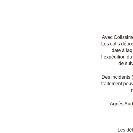
Avec Colissimo,
Les colis dépos
date à la
l’expédition du
de suiv
Des incidents 
traitement peuv
Agnès Audra
Les dél